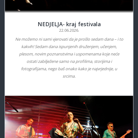
NEDJELJA- kraj festivala
22.06.2026.
Ne možemo ni sami vjerovati da je prošlo sedam dana – i to
kakvih! Sedam dana ispunjenih druženjem, učenjem,
plesom, novim poznanstvima i uspomenama koje neće
ostati zabilježene samo na profilima, storijima i
fotografijama, nego baš onako kako je najvrjednije, u
srcima.