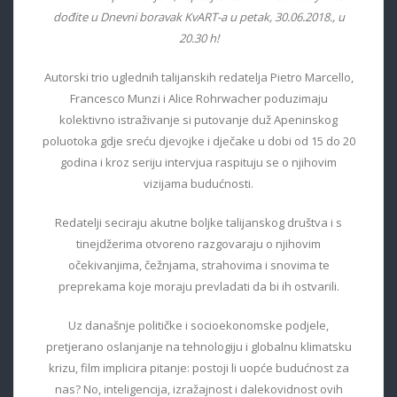
dođite u Dnevni boravak KvART-a u petak, 30.06.2018., u
20.30 h!
Autorski trio uglednih talijanskih redatelja Pietro Marcello,
Francesco Munzi i Alice Rohrwacher poduzimaju
kolektivno istraživanje si putovanje duž Apeninskog
poluotoka gdje sreću djevojke i dječake u dobi od 15 do 20
godina i kroz seriju intervjua raspituju se o njihovim
vizijama budućnosti.
Redatelji seciraju akutne boljke talijanskog društva i s
tinejdžerima otvoreno razgovaraju o njihovim
očekivanjima, čežnjama, strahovima i snovima te
preprekama koje moraju prevladati da bi ih ostvarili.
Uz današnje političke i socioekonomske podjele,
pretjerano oslanjanje na tehnologiju i globalnu klimatsku
krizu, film implicira pitanje: postoji li uopće budućnost za
nas? No, inteligencija, izražajnost i dalekovidnost ovih