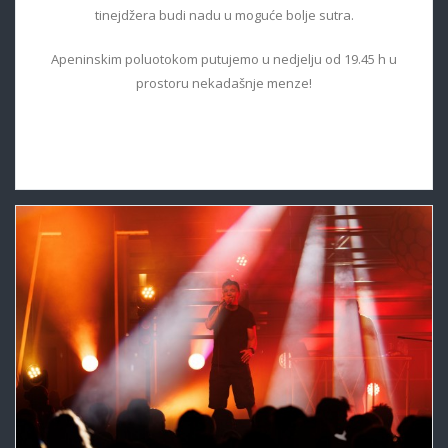
tinejdžera budi nadu u moguće bolje sutra.
Apeninskim poluotokom putujemo u nedjelju od 19.45 h u
prostoru nekadašnje menze!