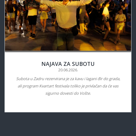
NAJAVA ZA SUBOTU
20.06.2026.
Subota u Zadru rezervirana je za kavu i lagani đir do grada,
ali program Kvartart festivala toliko je privlačan da će vas
sigurno dovesti do Vošte.