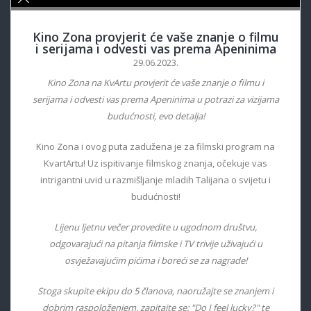
Kino Zona provjerit će vaše znanje o filmu
i serijama i odvesti vas prema Apeninima
29.06.2023.
Kino Zona na KvArtu provjerit će vaše znanje o filmu i
serijama i odvesti vas prema Apeninima u potrazi za vizijama
budućnosti, evo detalja!
Kino Zona i ovog puta zadužena je za filmski program na
KvartArtu! Uz ispitivanje filmskog znanja, očekuje vas
intrigantni uvid u razmišljanje mladih Talijana o svijetu i
budućnosti!
Lijenu ljetnu večer provedite u ugodnom društvu,
odgovarajući na pitanja filmske i TV trivije uživajući u
osvježavajućim pićima i boreći se za nagrade!
Stoga skupite ekipu do 5 članova, naoružajte se znanjem i
dobrim raspoloženjem, zapitajte se: "Do I feel lucky?" te